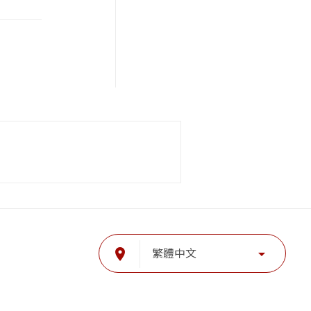
place
arrow_drop_down
繁體中文