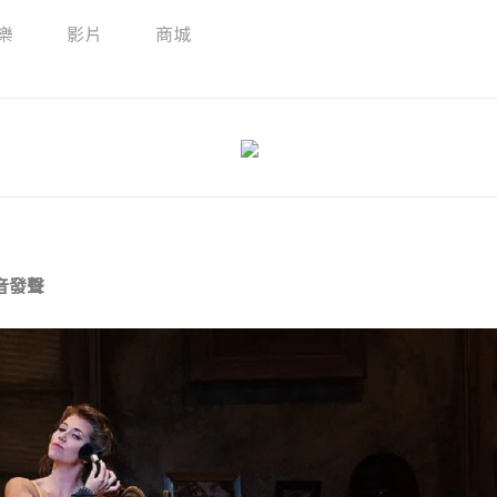
樂
影片
商城
音發聲