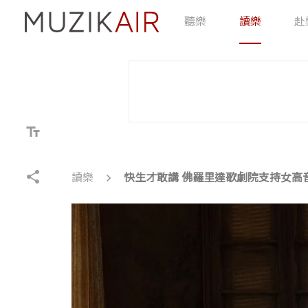
聽樂
讀樂
赴
text_fields
share
chevron_right
讀樂
快生才敢講 佛羅里達歌劇院支持女高