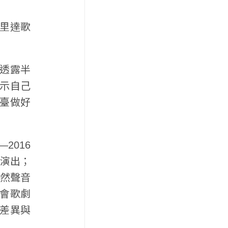
羅里達歌
沒透露半
示自己
臺做好
2016
停止演出；
雖然聲音
會歌劇
差異與