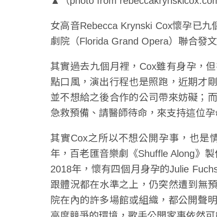
▲（photo from rebeccakrynskicox.c
女高音Rebecca Krynski C
劇院（Florida Grand Opera
其實過去九個月裡，Cox雖有身孕，
點口風，演出行程也是照跑，近期才
並不想給之後合作的公司帶來妨礙；
急救預備、請醫師待命，來支持這位孕
其實Cox之所以不想公開孕事，也是
年，百老匯音樂劇《Shuffle Along》製作
2018年，懷有四個月身孕的Julie 
跟體況都在水準之上，仍突然遭到無
院在內的許多場館或組織，都公開聲
高度競爭的環境，歌手公開家事依然可