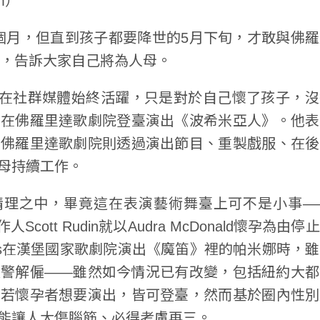
om）
ox懷孕已九個月，但直到孩子都要降世的5月下旬，才敢與佛
）聯合發文，告訴大家自己將為人母。
但在社群媒體始終活躍，只是對於自己懷了孩子，
剛在佛羅里達歌劇院登臺演出《波希米亞人》。他表
而佛羅里達歌劇院則透過演出節目、重製戲服、在後
母持續工作。
情理之中，畢竟這在表演藝術舞臺上可不是小事——
人Scott Rudin就以Audra McDonald懷孕為由
Fuchs在漢堡國家歌劇院演出《魔笛》裡的帕米娜時，
預警解僱——雖然如今情況已有改變，包括紐約大都
明若懷孕者想要演出，皆可登臺，然而基於圈內性別
能讓人大傷腦筋、必得考慮再三。