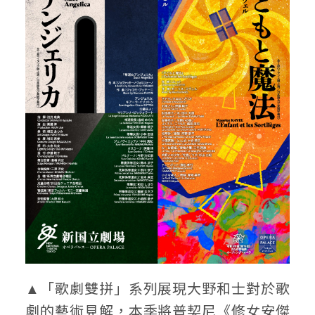
▲「歌劇雙拼」系列展現大野和士對於歌
劇的藝術見解，本季將普契尼《修女安傑