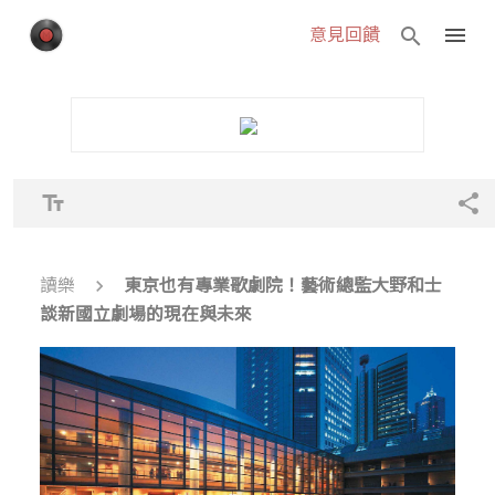
menu
search
意見回饋
text_fields
share
chevron_right
讀樂
東京也有專業歌劇院！藝術總監大野和士
談新國立劇場的現在與未來