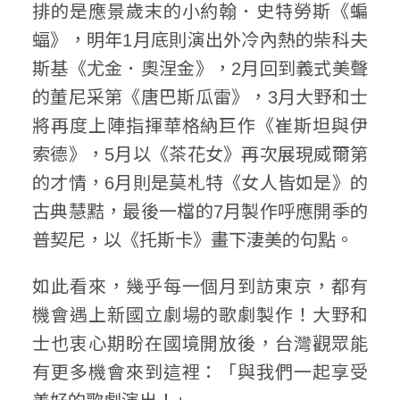
排的是應景歲末的小約翰．史特勞斯《蝙
蝠》，明年1月底則演出外冷內熱的柴科夫
斯基《尤金．奧涅金》，2月回到義式美聲
的董尼采第《唐巴斯瓜雷》，3月大野和士
將再度上陣指揮華格納巨作《崔斯坦與伊
索德》，5月以《茶花女》再次展現威爾第
的才情，6月則是莫札特《女人皆如是》的
古典慧黠，最後一檔的7月製作呼應開季的
普契尼，以《托斯卡》畫下淒美的句點。
如此看來，幾乎每一個月到訪東京，都有
機會遇上新國立劇場的歌劇製作！大野和
士也衷心期盼在國境開放後，台灣觀眾能
有更多機會來到這裡：「與我們一起享受